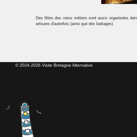
Des fêtes des vieux métiers sont aussi organisées dans
artisans d'autrefois (ainsi que des battages).
© 2024-2026 Visite Bretagne Alternative