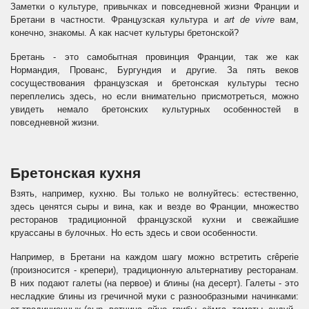
Заметки о культуре, привычках и повседневной жизни Франции и
Бретани в частности. Французская культура и
art de vivre
вам,
конечно, знакомы. А как насчет культуры бретонской?
Бретань - это самобытная провинция Франции, так же как
Нормандия, Прованс, Бургундия и другие. За пять веков
сосуществования французская и бретонская культуры тесно
переплелись здесь, но если внимательно присмотреться, можно
увидеть немало бретонских культурных особенностей в
повседневной жизни.
Бретонская кухня
Взять, например, кухню. Вы только не волнуйтесь: естественно,
здесь ценятся сыры и вина, как и везде во Франции, множество
ресторанов традиционной французской кухни и свежайшие
круассаны в булочных. Но есть здесь и свои особенности.
Например, в Бретани на каждом шагу можно встретить crêperie
(произносится - крепери), традиционную альтернативу ресторанам.
В них подают галеты (на первое) и блины (на десерт). Галеты - это
несладкие блины из гречичной муки с разнообразными начинками: