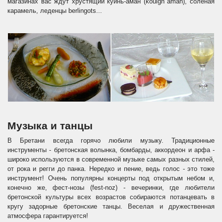
магазинах вас ждут хрустящий куинь-аман (kouign aman), соленая
карамель, леденцы berlingots...
Музыка и танцы
В Бретани всегда горячо любили музыку. Традиционные
инструменты - бретонская волынка, бомбарды, аккордеон и арфа -
широко используются в современной музыке самых разных стилей,
от рока и регги до панка. Нередко и пение, ведь голос - это тоже
инструмент! Очень популярны концерты под открытым небом и,
конечно же, фест-нозы (fest-noz) - вечеринки, где любители
бретонской культуры всех возрастов собираются потанцевать в
кругу задорные бретонские танцы. Веселая и дружественная
атмосфера гарантируется!