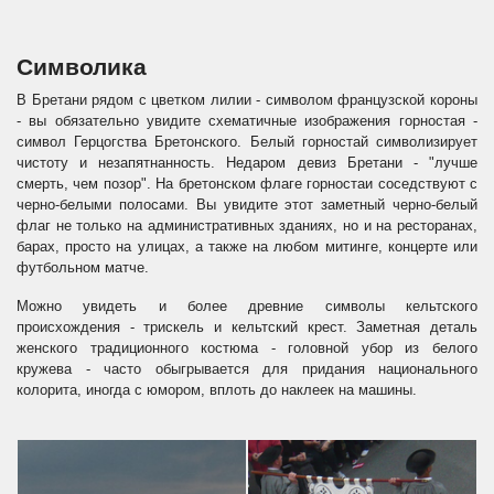
Символика
В Бретани рядом с цветком лилии - символом французской короны
- вы обязательно увидите схематичные изображения горностая -
символ Герцогства Бретонского. Белый горностай символизирует
чистоту и незапятнанность. Недаром девиз Бретани - "лучше
смерть, чем позор". На бретонском флаге горностаи соседствуют с
черно-белыми полосами. Вы увидите этот заметный черно-белый
флаг не только на административных зданиях, но и на ресторанах,
барах, просто на улицах, а также на любом митинге, концерте или
футбольном матче.
Можно увидеть и более древние символы кельтского
происхождения - трискель и кельтский крест. Заметная деталь
женского традиционного костюма - головной убор из белого
кружева - часто обыгрывается для придания национального
колорита, иногда с юмором, вплоть до наклеек на машины.