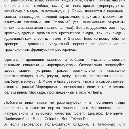
от традиционных (сыр, ветчина, яйцо, грибы, сёмга, томаты, андуй -
специфическая колбаса, салат) до новаторских (морепродукты,
козий сыр с медом, яблоко-андуй...). Блины подаются с вареньем,
медом, шоколадом, соленой карамелью, фруктами, мороженым,
взбитыми сливками или "фламбе" (т.е. обожженные открытым
огнем на основе алкогольного напитка). Все это удовольствие - под
кружечку-другую ароматного бретонского сидра, так как сидр -
идеальный компаньон для галет и блинов. Плюс ко всему, обычно
крепери - довольно бюджетный вариант по сравнению с
традиционным французским рестораном.
Бретань - провинция моряков и рыбаков - издавна славится
рыбными блюдами и морепродуктами. Обязательно попробуйте
здесь мидии, устрицы, раков, оригинально и изысканно
приготовленную рыбу (окуня, щуку, треску, золотистого спара,
камбалу, мерлузу...). Можете быть уверены - все это самое свежее,
океан же рядом! Морепродукты превосходно сочетаются с легким
белым вином Мюскаде, произведенным в округе Нанта.
Любители пива также не разочаруются - в последние годы
появилось множество сортов оригинального бретонского пива,
натурального и высокого качества: Coreff, Lancelot, Dremmwel,
Duchesse Anne, Sainte Colombe, Britt, Telenn Du...
А если захотелось полакомиться сладким, в булочных или